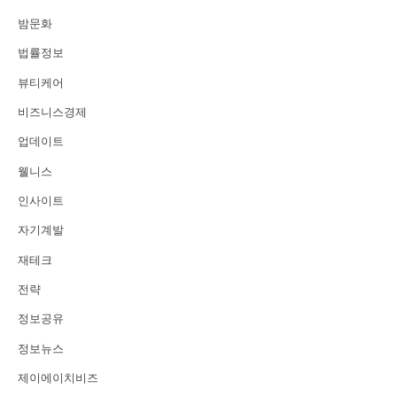
밤문화
법률정보
뷰티케어
비즈니스경제
업데이트
웰니스
인사이트
자기계발
재테크
전략
정보공유
정보뉴스
제이에이치비즈