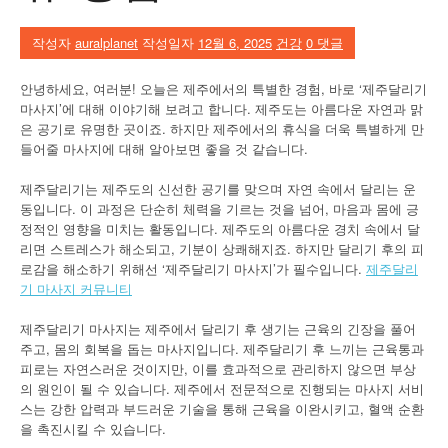
작성자
auralplanet
작성일자
12월 6, 2025
건강
0 댓글
안녕하세요, 여러분! 오늘은 제주에서의 특별한 경험, 바로 ‘제주달리기
마사지’에 대해 이야기해 보려고 합니다. 제주도는 아름다운 자연과 맑
은 공기로 유명한 곳이죠. 하지만 제주에서의 휴식을 더욱 특별하게 만
들어줄 마사지에 대해 알아보면 좋을 것 같습니다.
제주달리기는 제주도의 신선한 공기를 맞으며 자연 속에서 달리는 운
동입니다. 이 과정은 단순히 체력을 기르는 것을 넘어, 마음과 몸에 긍
정적인 영향을 미치는 활동입니다. 제주도의 아름다운 경치 속에서 달
리면 스트레스가 해소되고, 기분이 상쾌해지죠. 하지만 달리기 후의 피
로감을 해소하기 위해선 ‘제주달리기 마사지’가 필수입니다.
제주달리
기 마사지 커뮤니티
제주달리기 마사지는 제주에서 달리기 후 생기는 근육의 긴장을 풀어
주고, 몸의 회복을 돕는 마사지입니다. 제주달리기 후 느끼는 근육통과
피로는 자연스러운 것이지만, 이를 효과적으로 관리하지 않으면 부상
의 원인이 될 수 있습니다. 제주에서 전문적으로 진행되는 마사지 서비
스는 강한 압력과 부드러운 기술을 통해 근육을 이완시키고, 혈액 순환
을 촉진시킬 수 있습니다.