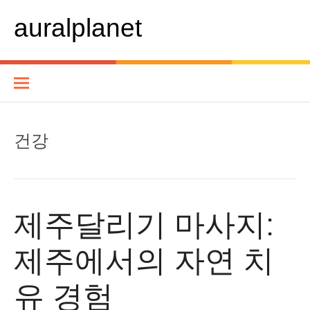
콘
텐
auralplanet
츠
로
바
로
가
기
건강
제주달리기 마사지:
제주에서의 자연 치
유 경험