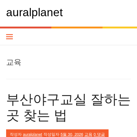
콘
텐
auralplanet
츠
로
바
로
가
기
교육
부산야구교실 잘하는
곳 찾는 법
작성자
auralplanet
작성일자
5월 30, 2026
교육
0 댓글