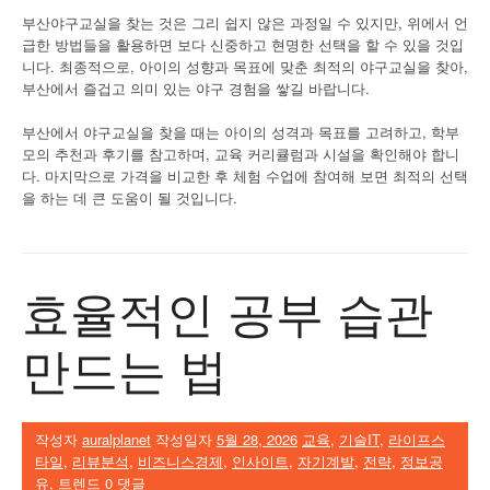
부산야구교실을 찾는 것은 그리 쉽지 않은 과정일 수 있지만, 위에서 언
급한 방법들을 활용하면 보다 신중하고 현명한 선택을 할 수 있을 것입
니다. 최종적으로, 아이의 성향과 목표에 맞춘 최적의 야구교실을 찾아,
부산에서 즐겁고 의미 있는 야구 경험을 쌓길 바랍니다.
부산에서 야구교실을 찾을 때는 아이의 성격과 목표를 고려하고, 학부
모의 추천과 후기를 참고하며, 교육 커리큘럼과 시설을 확인해야 합니
다. 마지막으로 가격을 비교한 후 체험 수업에 참여해 보면 최적의 선택
을 하는 데 큰 도움이 될 것입니다.
효율적인 공부 습관
만드는 법
작성자
auralplanet
작성일자
5월 28, 2026
교육
,
기술IT
,
라이프스
타일
,
리뷰분석
,
비즈니스경제
,
인사이트
,
자기계발
,
전략
,
정보공
유
,
트렌드
0 댓글