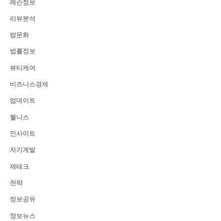
레슨정보
리뷰분석
밤문화
법률정보
뷰티케어
비즈니스경제
업데이트
웰니스
인사이트
자기계발
재테크
전략
정보공유
정보뉴스