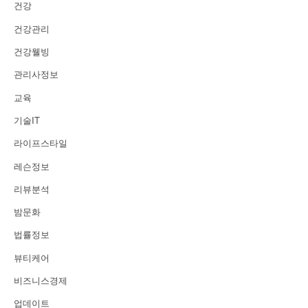
건강
건강관리
건강웰빙
관리사정보
교육
기술IT
라이프스타일
레슨정보
리뷰분석
밤문화
법률정보
뷰티케어
비즈니스경제
업데이트