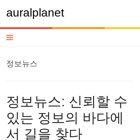
콘
텐
auralplanet
츠
로
바
로
가
기
정보뉴스
정보뉴스: 신뢰할 수
있는 정보의 바다에
서 길을 찾다