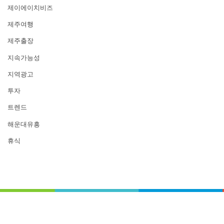
제이에이치비즈
제주여행
제주출장
지속가능성
지역광고
투자
트렌드
해운대유흥
휴식