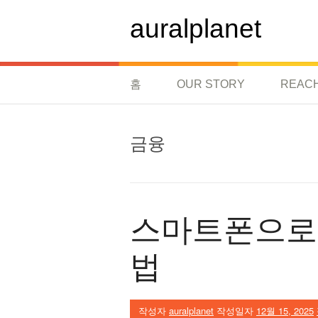
콘
텐
auralplanet
츠
로
바
로
홈
OUR STORY
REAC
가
기
금융
스마트폰으로 
법
작성자
auralplanet
작성일자
12월 15, 2025