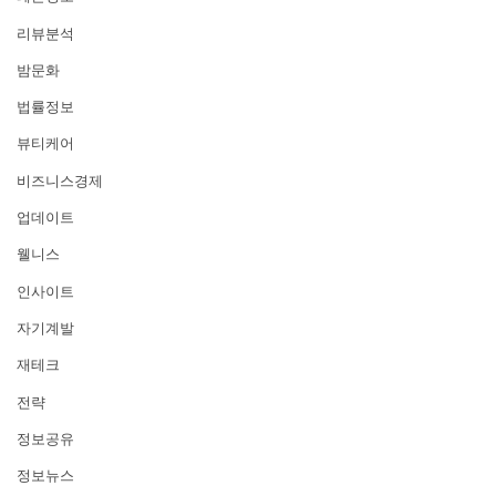
리뷰분석
밤문화
법률정보
뷰티케어
비즈니스경제
업데이트
웰니스
인사이트
자기계발
재테크
전략
정보공유
정보뉴스