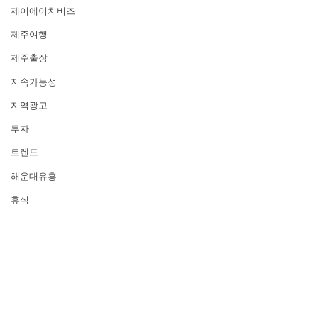
제이에이치비즈
제주여행
제주출장
지속가능성
지역광고
투자
트렌드
해운대유흥
휴식