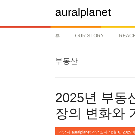
콘
텐
auralplanet
츠
로
바
로
홈
OUR STORY
REAC
가
기
부동산
2025년 부동
장의 변화와 
작성자
auralplanet
작성일자
12월 8, 2025