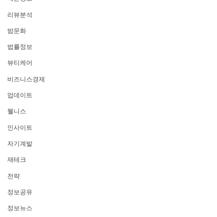
리뷰분석
밤문화
법률정보
뷰티케어
비즈니스경제
업데이트
웰니스
인사이트
자기계발
재테크
전략
정보공유
정보뉴스