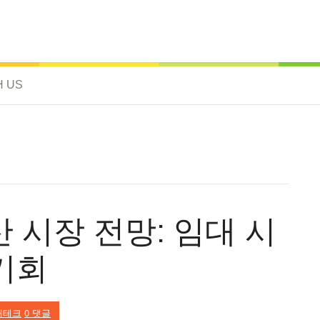
H US
산 시장 전망: 임대 시
기회
재테크
0 댓글