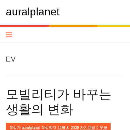
콘
텐
auralplanet
츠
로
바
로
가
기
EV
모빌리티가 바꾸는
생활의 변화
작성자
auralplanet
작성일자
12월 8, 2025
자기계발
0 댓글