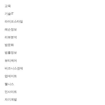
교육
기술IT
라이프스타일
레슨정보
리뷰분석
밤문화
법률정보
뷰티케어
비즈니스경제
업데이트
웰니스
인사이트
자기계발