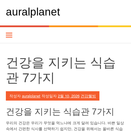
콘
텐
auralplanet
츠
로
바
로
가
기
건강을 지키는 식습
관 7가지
작성자
auralplanet
작성일자
2월 10, 2026
건강웰빙
건강을 지키는 식습관 7가지
우리의 건강은 우리가 무엇을 먹느냐에 크게 달려 있습니다. 바쁜 일상
속에서 간편한 식사를 선택하기 쉽지만, 건강을 위해서는 올바른 식습