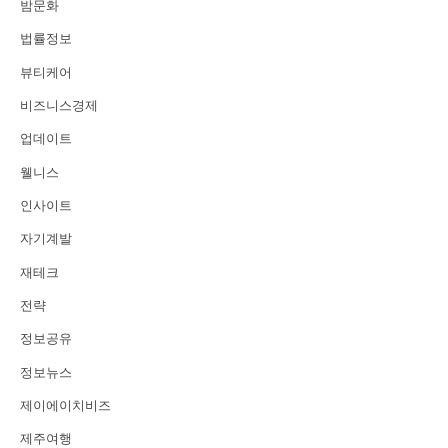
밤문화
법률정보
뷰티케어
비즈니스경제
업데이트
웰니스
인사이트
자기계발
재테크
전략
정보공유
정보뉴스
제이에이치비즈
제주여행