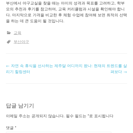
부산에서 야구교실을 찾을 때는 아이의 성격과 목표를 고려하고, 학부
모의 추천과 후기를 참고하며, 교육 커리큘럼과 시설을 확인해야 합니
다. 마지막으로 가격을 비교한 후 체험 수업에 참여해 보면 최적의 선택
을 하는 데 큰 도움이 될 것입니다.
교육
부산야구
글
←
자연 속 휴식을 선사하는 제주달
어디까지 왔나: 현재의 트렌드를 살
리기 힐링센터
펴보다
→
내
비
게
답글 남기기
이
이메일 주소는 공개되지 않습니다.
필수 필드는
*
로 표시됩니다
션
댓글
*