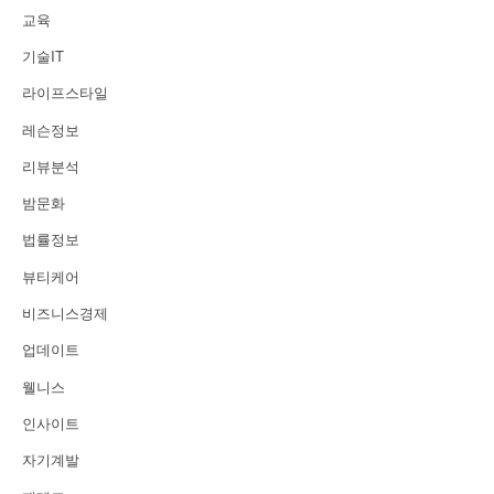
교육
기술IT
라이프스타일
레슨정보
리뷰분석
밤문화
법률정보
뷰티케어
비즈니스경제
업데이트
웰니스
인사이트
자기계발