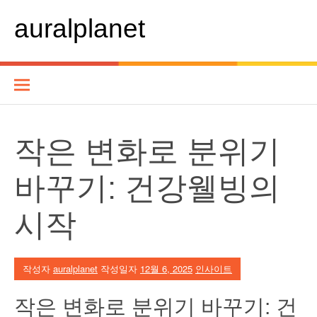
콘
텐
auralplanet
츠
로
바
로
가
기
작은 변화로 분위기
바꾸기: 건강웰빙의
시작
작성자
auralplanet
작성일자
12월 6, 2025
인사이트
작은 변화로 분위기 바꾸기: 건