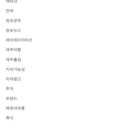
재테크
전략
정보공유
정보뉴스
제이에이치비즈
제주여행
제주출장
지속가능성
지역광고
투자
트렌드
해운대유흥
휴식