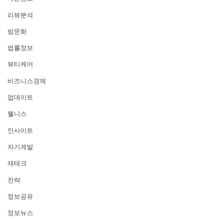
리뷰분석
밤문화
법률정보
뷰티케어
비즈니스경제
업데이트
웰니스
인사이트
자기계발
재테크
전략
정보공유
정보뉴스