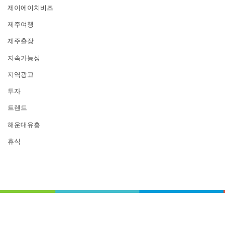
제이에이치비즈
제주여행
제주출장
지속가능성
지역광고
투자
트렌드
해운대유흥
휴식